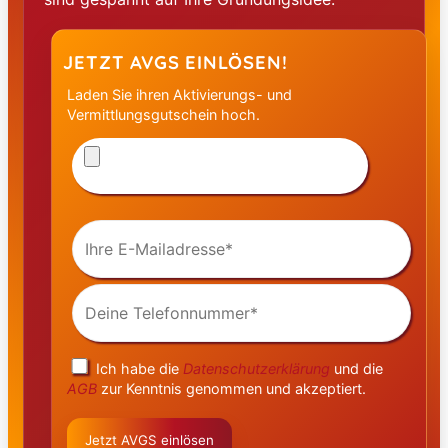
JETZT AVGS EINLÖSEN!
Laden Sie ihren Aktivierungs- und
Vermittlungsgutschein hoch.
Bitte
laden
Sie
alle
Seiten
Ihre
Ihres
E-
AVGS
Mailadresse
hoch
(Pflichtfeld)
(PDF,
Deine
JPG,
Telefonnummer
PNG,
(Pflichtfeld)
max.
5 MB,
Pflichtfeld)
Ich habe die
Datenschutzerklärung
und die
AGB
zur Kenntnis genommen und akzeptiert.