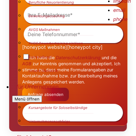
linkedin
Berufliche Neuorientierung
Ihre
email
E-
Bewerbungscoaching
Mailadresse
phone
(Pflichtfeld)
Deine
AVGS Maßnahmen
Telefonnummer
(Pflichtfeld)
AVGS Bewerbertraining einlösen
[honeypot website][honeypot city]
Ich habe die
Datenschutzerklärung
und die
KarriereBoost
AGB
zur Kenntnis genommen und akzeptiert. Ich
stimme zu, dass meine Formularangaben zur
Unsere Standorte
Kontaktaufnahme bzw. zur Bearbeitung meines
Anliegens gespeichert werden.
für Unternehmen
Menü öffnen
Kursangebote für Soloselbständige
Unternehmensnachfolge