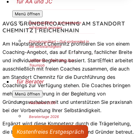
für AA und JC
Menü öffnen
AVGS GRÜNDERCOACHING AM STANDORT
BusinessEffekt – Unternehmen
erfolgreich gründen
CHEMNITZ | REICHENHAIN
GründungsStart – Gut vorbereitet in
Am Hauptstandort Chemnitz profitieren Sie von einem
die Selbständigkeit
Coaching-Angebot, das auf Erfahrung, fachlicher Breite
und individueller Begleitung basiert. StartEffekt arbeitet
JobStarter – Dein Weg zum
Traumjob
ausschließlich mit freien Coaches zusammen, die auch
am Standort Chemnitz für die Durchführung des
für Berater
Coachings zur Verfügung stehen. Die Coaches bringen
mehrjährige Erfahrung in der Begleitung von
Menü öffnen
Gründungsvorhaben mit und unterstützen Sie praxisnah
Akademie 2026
bei der Vorbereitung Ihrer Selbständigkeit.
Beratertage 2026
Ergänzt wird diese Kompetenz durch die Trägerleitung,
Kostenfreies Erstgespräch
die bereits seit 2004 Gründerinnen und Gründer betreut.