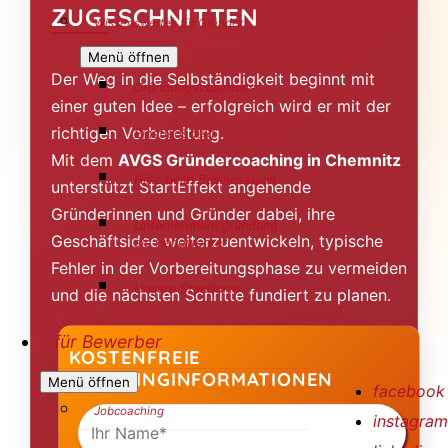
ZUGESCHNITTEN
Wissenswertes für Gründer
Menü öffnen
Der Weg in die Selbständigkeit beginnt mit
Gründungszuschuss
einer guten Idee – erfolgreich wird er mit der
richtigen Vorbereitung.
Einstiegsgeld
Mit dem
AVGS Gründercoaching in Chemnitz
Hilfe beim Businessplan
unterstützt StartEffekt angehende
Gründerinnen und Gründer dabei, ihre
Unternehmensgründung
Geschäftsidee weiterzuentwickeln, typische
als Handwerker
Fehler in der Vorbereitungsphase zu vermeiden
Unsere Standorte
und die nächsten Schritte fundiert zu planen.
für Bewerber
KOSTENFREIE
COACHINGINFORMATIONEN
Menü öffnen
facebook
Ihr
Jobcoaching
instagram
Name
(Pflichtfeld)