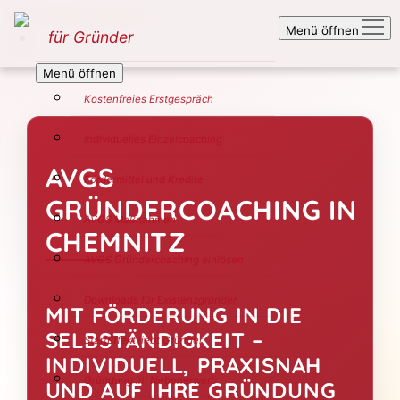
Zum Inhalt springen
Menü öffnen
für Gründer
Menü öffnen
Kostenfreies Erstgespräch
Individuelles Einzelcoaching
AVGS
Fördermittel und Kredite
GRÜNDERCOACHING IN
AVGS Maßnahmen
CHEMNITZ
AVGS Gründercoaching einlösen
Downloads für Existenzgründer
MIT FÖRDERUNG IN DIE
SELBSTÄNDIGKEIT –
StartEffekt liebt Gründer
INDIVIDUELL, PRAXISNAH
Gründung im Nebenerwerb
UND AUF IHRE GRÜNDUNG