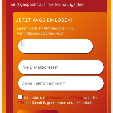
sind gespannt auf Ihre Gründungsidee.
JETZT AVGS EINLÖSEN!
Laden Sie ihren Aktivierungs- und
Vermittlungsgutschein hoch.
Bitte
laden
Sie
alle
Seiten
Ihre
Ihres
E-
AVGS
Mailadresse
hoch
(Pflichtfeld)
(PDF,
Deine
JPG,
Telefonnummer
PNG,
(Pflichtfeld)
max.
5 MB,
Pflichtfeld)
Ich habe die
Datenschutzerklärung
und die
AGB
zur Kenntnis genommen und akzeptiert.