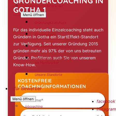
GRÜNDERCOACHING IN
Wissenswertes für Gründer
GOTHA 1
Menü öffnen
Gründungszuschuss
Für das individuelle Einzelcoaching steht auch
Einstiegsgeld
Gründern in Gotha ein StartEffekt-Standort
zur Verfügung. Seit unserer Gründung 2015
Hilfe beim Businessplan
gründen mehr als 97% der von uns betreuten
Gründer. Profitieren auch Sie von unserem
Unternehmensgründung
als Handwerker
Know-How.
Unsere Standorte
KOSTENFREIE
COACHINGINFORMATIONEN
für Bewerber
Ihr
Name
Menü öffnen
facebook
(Pflichtfeld)
Jobcoaching
instagram
Ihre
E-