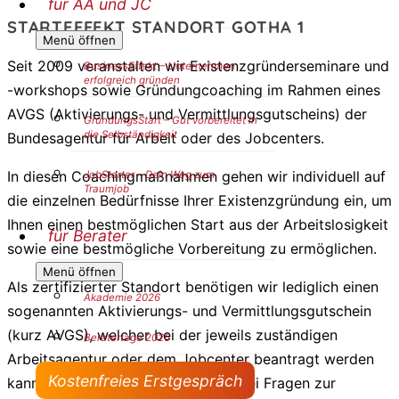
für AA und JC
STARTEFFEKT STANDORT GOTHA 1
Menü öffnen
Seit 2009 veranstalten wir Existenzgründerseminare und
BusinessEffekt – Unternehmen
erfolgreich gründen
-workshops sowie Gründungcoaching im Rahmen eines
AVGS (Aktivierungs- und Vermittlungsgutscheins) der
GründungsStart – Gut vorbereitet in
die Selbständigkeit
Bundesagentur für Arbeit oder des Jobcenters.
In diesen Coachingmaßnahmen gehen wir individuell auf
JobStarter – Dein Weg zum
Traumjob
die einzelnen Bedürfnisse Ihrer Existenzgründung ein, um
Ihnen einen bestmöglichen Start aus der Arbeitslosigkeit
für Berater
sowie eine bestmögliche Vorbereitung zu ermöglichen.
Menü öffnen
Als zertifizierter Standort benötigen wir lediglich einen
Akademie 2026
sogenannten Aktivierungs- und Vermittlungsgutschein
(kurz AVGS), welcher bei der jeweils zuständigen
Beratertage 2026
Arbeitsagentur oder dem Jobcenter beantragt werden
Kostenfreies Erstgespräch
kann. Gerne helfen wir Ihnen auch bei Fragen zur