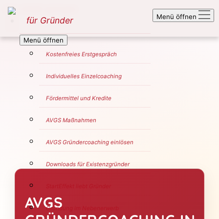
Zum Inhalt springen
Menü öffnen
für Gründer
Menü öffnen
Kostenfreies Erstgespräch
Individuelles Einzelcoaching
Fördermittel und Kredite
AVGS Maßnahmen
AVGS Gründercoaching einlösen
Downloads für Existenzgründer
StartEffekt liebt Gründer
AVGS
Gründung im Nebenerwerb